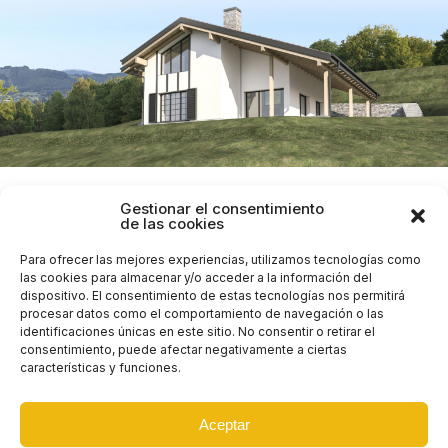
Gestionar el consentimiento
Gimnasio en Muxika
Oficina de turismo de Lekeitio
de las cookies
Para ofrecer las mejores experiencias, utilizamos tecnologías como
las cookies para almacenar y/o acceder a la información del
dispositivo. El consentimiento de estas tecnologías nos permitirá
info@engu.es
procesar datos como el comportamiento de navegación o las
Ollarretxe 23, 2º Dpto. 1
48991 Getxo, Bizkaia
identificaciones únicas en este sitio. No consentir o retirar el
consentimiento, puede afectar negativamente a ciertas
Aviso legal
Política de Cookies
características y funciones.
Aceptar
e z i n a e k i n e z e r a i