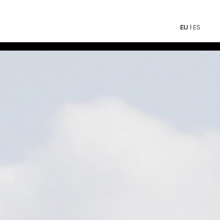
ES
EU