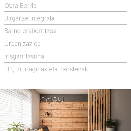
Obra Berria
Birgaitze Integrala
Barne eraberritzea
Urbanizazioa
Irisgarritasuna
EIT, Ziurtagiriak eta Txostenak