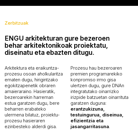
Zerbitzuak
ENGU arkitekturan gure bezeroen
behar arkitektonikoak proiektatu,
diseinatu eta ebazten ditugu.
Arkitektura eta eraikuntza-
Prozesu hau bezeroaren
prozesu osoan aholkularitza
premien programarekiko
ematen dugu, hirigintzako
konpromiso irmo gisa
egokitzapenetik obraren
ulertzen dugu, gure DNAn
amaieraraino. Hasieratik,
integratutako oinarrizko
bezeroarekin harreman
irizpide batzuetan oinarrituta
estua garatzen dugu, bere
garatzen duguna:
beharren erabateko
erantzukizuna,
ulermena bilatuz, proiektu-
testuingurua, diseinua,
prozesu hasieraren
efizientzia eta
ezinbesteko alderdi gisa.
jasangarritasuna
.