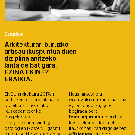
Estudioa
Arkitekturari buruzko
artisau ikuspuntua duen
diziplina anitzeko
lantalde bat gara.
EZINA EKINEZ
ERAIKIA.
ENGU arkitektura 2017an
Hausnarketa eta
sortu zen, eta ordutik hainbat
erantzukizunean
oinarrituz
proiektu arkitektoniko,
egiten dugu lan, gure
ikuskapen tekniko,
begirada bere
eraginkortasun
testuinguruan
integratuta,
energetikoaren ziurtagiri,
kostu ekonomikoari eta
patologien txosten… garatu
iraunkortasunari dagokienez
ditugu, beti bezeroarekin bat
efizientea
, eta bere