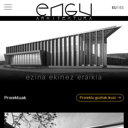
ES
EU
ezina ekinez eraikia
Proiektuak
Proiektu guztiak ikusi